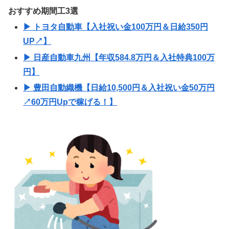
おすすめ期間工3選
▶ トヨタ自動車【入社祝い金100万円＆日給350円
UP↗】
▶ 日産自動車九州【年収584.8万円＆入社特典100万
円】
▶ 豊田自動織機【日給10,500円＆入社祝い金50万円
↗60万円Upで稼げる！】